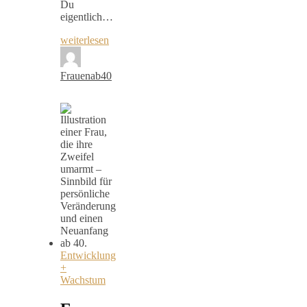
Du
eigentlich…
weiterlesen
Frauenab40
Entwicklung
+
Wachstum